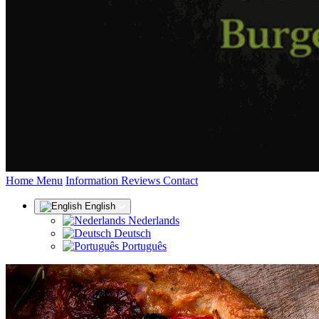
(current)
Home
Menu
Information
Reviews
Contact
English
Nederlands
Deutsch
Português